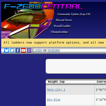
Community Update (Lap 2/4)
Discord Server
Overall Ladder
Championships
All ladders now support platform options, and all new 
|
Login
or
register
Knight Cup
Cours
Mute City I
2'01"7
Big Blue
2'12"6