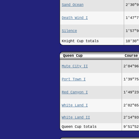
Sand Ocean
2'30"9
Death Wind I
1'47"7
Silence
1'57"9
Knight Cup totals
10'30"
Queen Cup
Course
Mute City II
2'04"96
Port Town I
1'39"75
Red Canyon I
1'49"23
White Land I
2'02"65
White Land II
2'14"93
Queen Cup totals
9'51"52