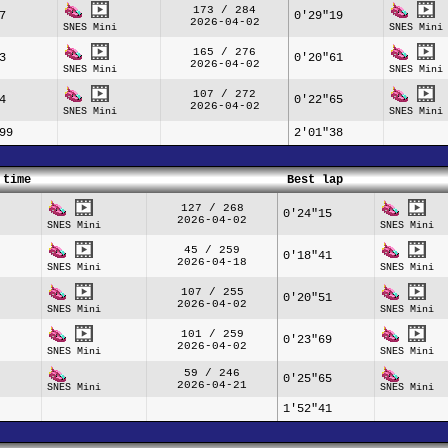
173 / 284
7
0'29"19
2026-04-02
SNES Mini
SNES Mini
165 / 276
3
0'20"61
2026-04-02
SNES Mini
SNES Mini
107 / 272
4
0'22"65
2026-04-02
SNES Mini
SNES Mini
99
2'01"38
 time
Best lap
127 / 268
0'24"15
2026-04-02
SNES Mini
SNES Mini
45 / 259
0'18"41
2026-04-18
SNES Mini
SNES Mini
107 / 255
0'20"51
2026-04-02
SNES Mini
SNES Mini
101 / 259
0'23"69
2026-04-02
SNES Mini
SNES Mini
59 / 246
0'25"65
2026-04-21
SNES Mini
SNES Mini
1'52"41