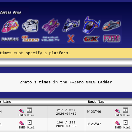
times must specify a platform.
Zhato's times in the F-Zero SNES Ladder
e time
Best lap
217 / 327
4
0'23"46
2026-04-02
SNES Mini
SNES Mini
196 / 299
1
0'25"47
2026-04-02
SNES Mini
SNES Mini